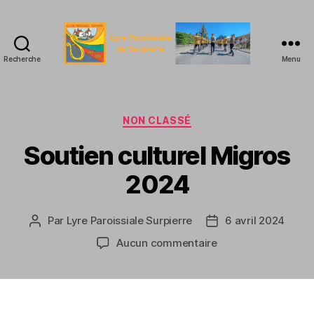
Recherche
Menu
La
Lyre
Paroissiale
de
Catégories
NON CLASSÉ
Surpierre
Soutien culturel Migros
2024
Par
Lyre Paroissiale Surpierre
6 avril 2024
Auteur
Date
de
de
sur
Aucun commentaire
l’article
l’article
Soutien
culturel
Migros
2024